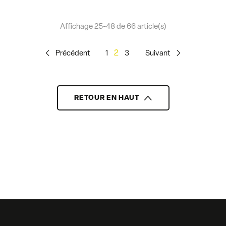
Affichage 25-48 de 66 article(s)
2
d
Précédent
1
3
Suivant
c
RETOUR EN HAUT
b
Facebook
Instagram
LinkedIn