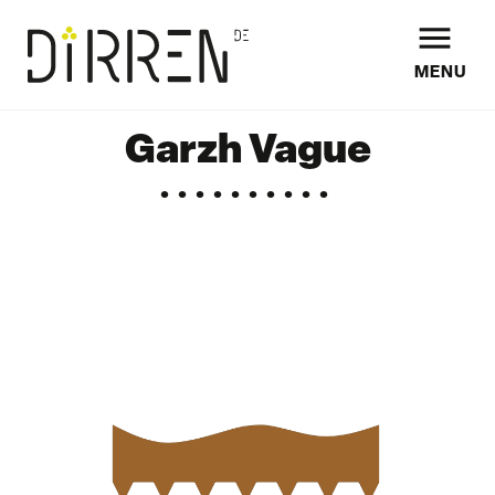

MENU
Garzh Vague