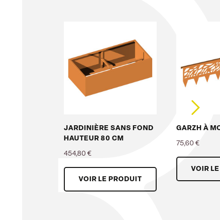
JARDINIÈRE SANS FOND
GARZH À M
HAUTEUR 80 CM
75,60 €
454,80 €
Prix
VOIR L
Prix
VOIR LE PRODUIT