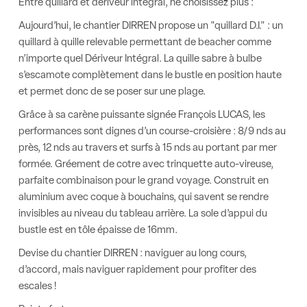
Entre quillard et dériveur intégral, ne choisissez plus :
Aujourd’hui, le chantier DIRREN propose un "quillard D.I." : un
quillard à quille relevable permettant de beacher comme
n’importe quel Dériveur Intégral. La quille sabre à bulbe
s’escamote complètement dans le bustle en position haute
et permet donc de se poser sur une plage.
Grâce à sa carène puissante signée François LUCAS, les
performances sont dignes d’un course-croisière : 8/9 nds au
près, 12 nds au travers et surfs à 15 nds au portant par mer
formée. Gréement de cotre avec trinquette auto-vireuse,
parfaite combinaison pour le grand voyage. Construit en
aluminium avec coque à bouchains, qui savent se rendre
invisibles au niveau du tableau arrière. La sole d’appui du
bustle est en tôle épaisse de 16mm.
Devise du chantier DIRREN : naviguer au long cours,
d’accord, mais naviguer rapidement pour profiter des
escales !