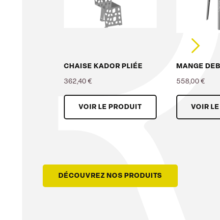
CHAISE KADOR PLIÉE
MANGE DE
362,40 €
558,00 €
Prix
Prix
VOIR LE PRODUIT
VOIR L
DÉCOUVREZ NOS PRODUITS