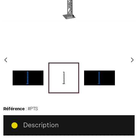
d
c
Référence
:
#PTS
Description