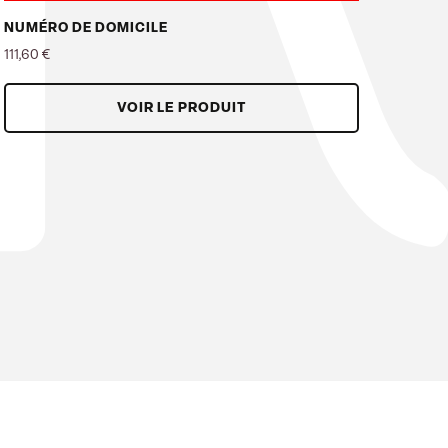
NUMÉRO DE DOMICILE
MANG
111,60 €
1 836
Prix
Prix
VOIR LE PRODUIT