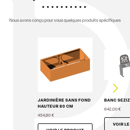
Nous avons conçu pour vous quelques produits spécifiques
JARDINIÈRE SANS FOND
BANC SEZIZ
HAUTEUR 80 CM
642,00 €
454,80 €
Prix
VOIR L
Prix