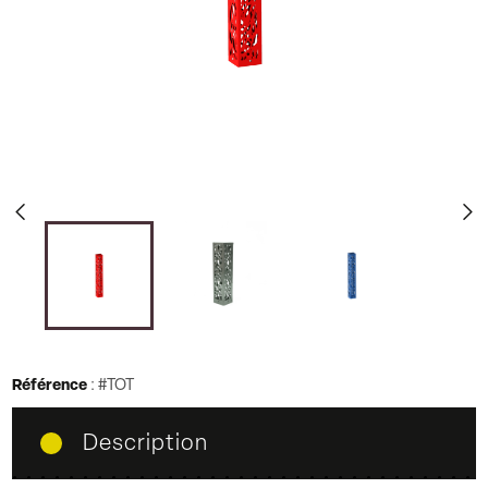
d
c
Référence
:
#TOT
Description