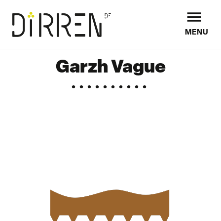

MENU
Garzh Vague