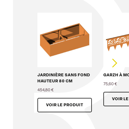
JARDINIÈRE SANS FOND
GARZH À M
HAUTEUR 80 CM
75,60 €
454,80 €
Prix
VOIR L
Prix
VOIR LE PRODUIT