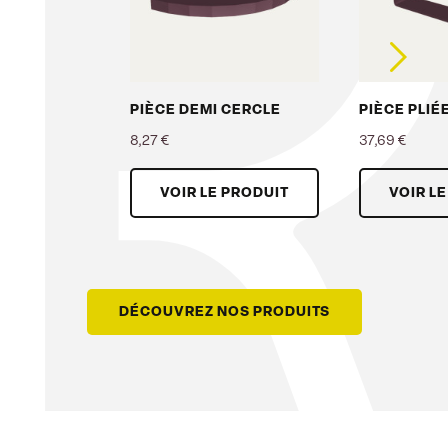
PIÈCE DEMI CERCLE
PIÈCE PLIÉ
8,27 €
37,69 €
Prix
Prix
VOIR LE PRODUIT
VOIR L
DÉCOUVREZ NOS PRODUITS